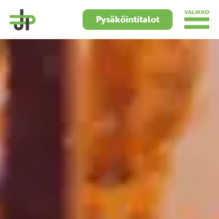
Pysäköintitalot