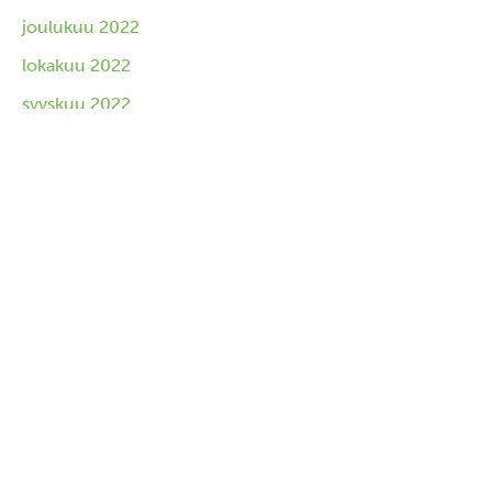
joulukuu 2022
lokakuu 2022
syyskuu 2022
toukokuu 2022
huhtikuu 2022
lokakuu 2021
tammikuu 2021
marraskuu 2020
kesäkuu 2020
toukokuu 2020
tammikuu 2020