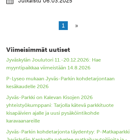
Julkaistu 06.03.2025
1
Viimeisimmät uutiset
Jyväskylän Joulutori 11.-20.12.2026: Hae
myyntipaikkaa viimeistään 14.8.2026
P-Lyseo mukaan Jyväs-Parkin kohdetarjontaan
kesäkaudelle 2026
Jyväs-Parkki on Kalevan Kisojen 2026
yhteistyökumppani: Tarjolla kätevä parkkituote
kisapäivien ajalle ja uusi pysäköintikohde
karavaanareille
Jyväs-Parkin kohdetarjonta täydentyy: P-Matkaparkki
Jyväskylän Kankaalla palvelee matkailuautoilijoita ja -