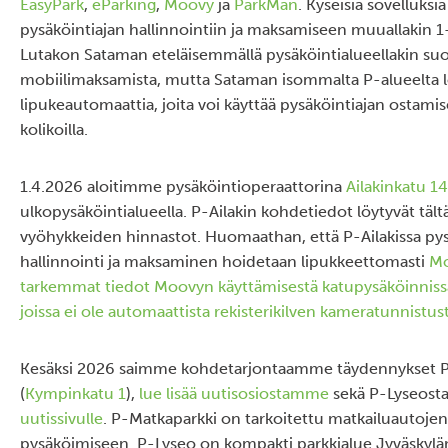
EasyPark
,
eParking
,
Moovy
ja
ParkMan
. Kyseisiä sovelluksi
pysäköintiajan hallinnointiin ja maksamiseen muuallakin 1-,
Lutakon Sataman eteläisemmällä pysäköintialueellakin s
mobiilimaksamista, mutta Sataman isommalta P-alueelta l
lipukeautomaattia, joita voi käyttää pysäköintiajan ostamis
kolikoilla.
1.4.2026 aloitimme pysäköintioperaattorina
Ailakinkatu 14
ulkopysäköintialueella. P-Ailakin kohdetiedot löytyvät täl
vyöhykkeiden hinnastot. Huomaathan, että P-Ailakissa p
hallinnointi ja maksaminen hoidetaan lipukkeettomasti
Mo
tarkemmat tiedot Moovyn käyttämisestä katupysäköinnissä
joissa ei ole automaattista rekisterikilven kameratunnistust
Kesäksi 2026 saimme kohdetarjontaamme täydennykset P
(
Kympinkatu 1
),
lue lisää uutisosiostamme
sekä P-Lyseosta
uutissivulle
. P-Matkaparkki on tarkoitettu matkailuautoje
pysäköimiseen. P-Lyseo on kompakti parkkialue Jyväskylä