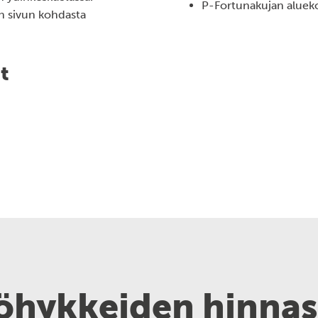
P-Fortunakujan alue
 sivun kohdasta
t
öhykkeiden hinnas