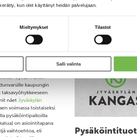
n kerätty, kun olet käyttänyt heidän palvelujaan.
Mieltymykset
Tilastot
sten äärelle.
Salli valinta
hville? Jyväs-Parkin
adunvarsille kaupungin
en taksavyöhykkeeseen.
nit näet
Jyväskylän
aen voimassa toistaiseksi.
a pysäköintipaikoilla
atua) on asiointitapana
Pysäköintituot
jä vaihtoehtoa, eli