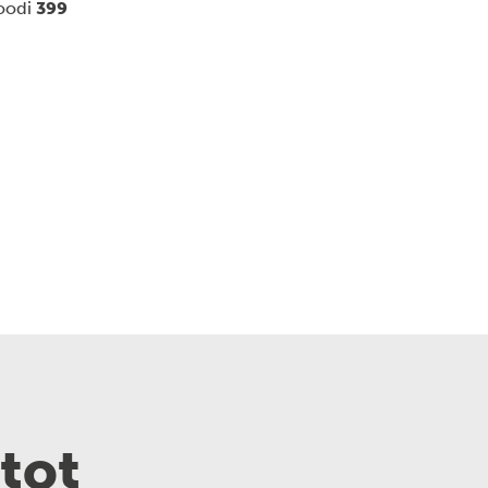
koodi
399
tot