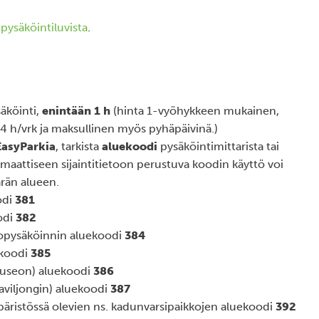
 pysäköintiluvista
.
äköinti,
enintään 1 h
(hinta 1-vyöhykkeen mukainen,
4 h/vrk ja maksullinen myös pyhäpäivinä.)
EasyParkia
, tarkista
aluekoodi
pysäköintimittarista tai
aattiseen sijaintitietoon perustuva koodin käyttö voi
ärän alueen.
odi
381
odi
382
opysäköinnin aluekoodi
384
ekoodi
385
useon) aluekoodi
386
viljongin) aluekoodi
387
päristössä olevien ns. kadunvarsipaikkojen aluekoodi
392