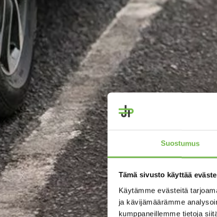
Suostumus
Tämä sivusto käyttää eväste
Käytämme evästeitä tarjoama
ja kävijämäärämme analysoim
kumppaneillemme tietoja siitä