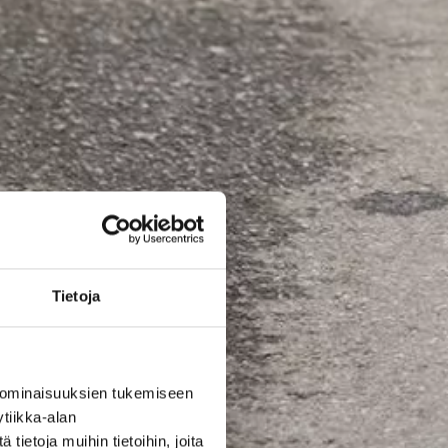
Tietoja
 ominaisuuksien tukemiseen
tiikka-alan
ietoja muihin tietoihin, joita