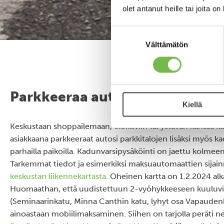
olet antanut heille tai joita o
Suostumuksen
valinta
Välttämätön
Parkkeeraa auto helposti elämy
Kiellä
Keskustaan shoppailemaan, elokuviin tai ystävän kanssa ka
asiakkaana parkkeeraat autosi parkkitalojen lisäksi myös k
parhailla paikoilla. Kadunvarsipysäköinti on jaettu kolme
Tarkemmat tiedot ja esimerkiksi maksuautomaattien sijain
keskustan liikennekartasta
. Oheinen kartta on 1.2.2024 alk
Huomaathan, että uudistettuun 2-vyöhykkeeseen kuuluvill
(Seminaarinkatu, Minna Canthin katu, lyhyt osa Vapaudenk
ainoastaan mobiilimaksaminen. Siihen on tarjolla peräti nel