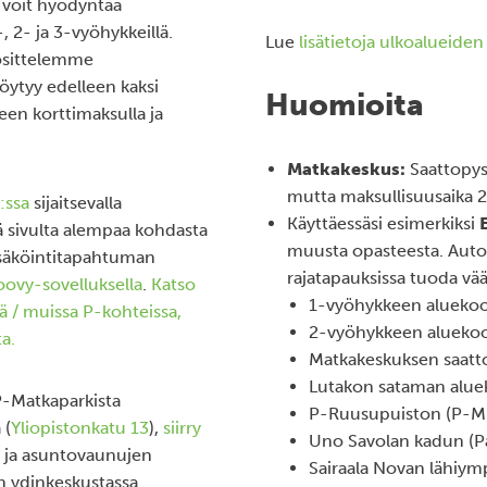
a voit hyödyntää
 2- ja 3-vyöhykkeillä.
Lue
lisätietoja ulkoalueiden
uosittelemme
öytyy edelleen kaksi
Huomioita
een korttimaksulla ja
Matkakeskus:
Saattopys
mutta maksullisuusaika 2
:ssa
sijaitsevalla
Käyttäessäsi esimerkiksi
tä sivulta alempaa kohdasta
muusta opasteesta. Autom
ysäköintitapahtuman
rajatapauksissa tuoda vä
ovy-sovelluksella
.
Katso
1-vyöhykkeen alueko
 / muissa P-kohteissa,
2-vyöhykkeen alueko
a.
Matkakeskuksen saatt
Lutakon sataman alu
-Matkaparkista
P-Ruusupuiston (P-M
 (
Yliopistonkatu 13
),
siirry
Uno Savolan kadun (Pa
n ja asuntovaunujen
Sairaala Novan lähiym
n ydinkeskustassa.