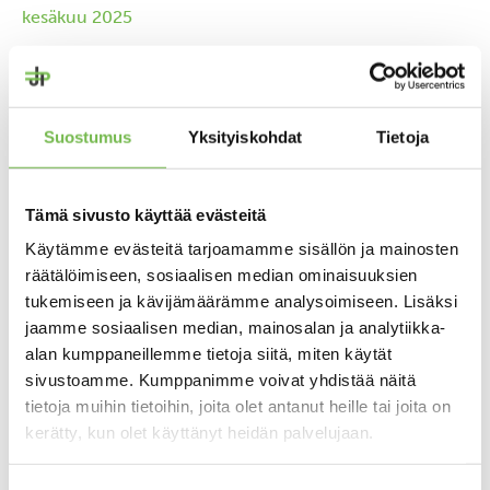
kesäkuu 2025
huhtikuu 2025
maaliskuu 2025
joulukuu 2024
Suostumus
Yksityiskohdat
Tietoja
marraskuu 2024
elokuu 2024
Tämä sivusto käyttää evästeitä
toukokuu 2024
Käytämme evästeitä tarjoamamme sisällön ja mainosten
räätälöimiseen, sosiaalisen median ominaisuuksien
tammikuu 2024
tukemiseen ja kävijämäärämme analysoimiseen. Lisäksi
elokuu 2023
jaamme sosiaalisen median, mainosalan ja analytiikka-
alan kumppaneillemme tietoja siitä, miten käytät
kesäkuu 2023
sivustoamme. Kumppanimme voivat yhdistää näitä
joulukuu 2022
tietoja muihin tietoihin, joita olet antanut heille tai joita on
kerätty, kun olet käyttänyt heidän palvelujaan.
lokakuu 2022
syyskuu 2022