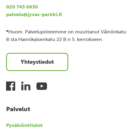
020 743 6830
palvelu@jyvas-parkki.fi
*
Huom. Palvelupisteemme on muuttanut Väinönkatu
8:sta Hannikaisenkatu 22 B:n 5. kerrokseen.
Yhteystiedot
Palvelut
Pysäköintitalot