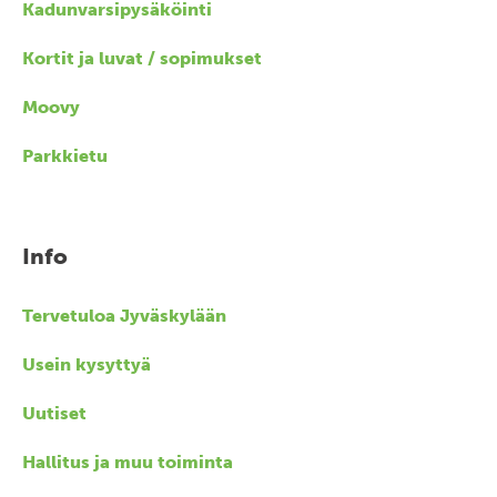
Kadunvarsipysäköinti
Kortit ja luvat / sopimukset
Moovy
Parkkietu
Info
Tervetuloa Jyväskylään
Usein kysyttyä
Uutiset
Hallitus ja muu toiminta