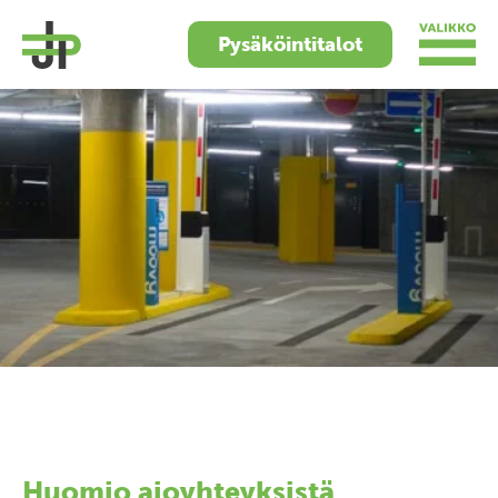
Pysäköintitalot
Huomio ajoyhteyksistä