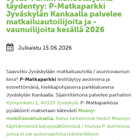
täydentyy: P-Matkaparkki
Jyväskylän Kankaalla palvelee
matkailuautoilijoita ja -
vaunuilijoita kesällä 2026
Julkaistu 15.06.2026
Saavutko Jyväskylään matkailuautolla / asuntovaunun
kera?
P-Matkaparkki
levittäytyy avoimena ja
esteettömänä, hiekkapohjaisena parkkialueena
Jyväskylän Kankaalla. Sijaintitietona palvelee parhaiten
Kympinkatu 1, 40320 Jyväskylä
. P-Matkaparkissa
p
ysäköinti maksetaan kätevästi
Moovy-
mobiilisovelluksella
.
Katso tarkemmat tiedot Moovyn
käyttämisestä katupysäköinnissä / muissa P-kohteissa,
joissa ei ole automaattista rekisterikilven