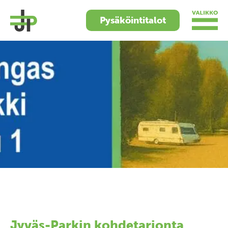
Pysäköintitalot
Jyväs-Parkin kohdetarjonta