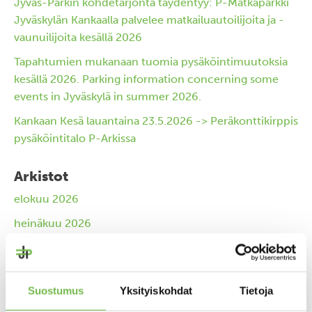
Jyväs-Parkin kohdetarjonta täydentyy: P-Matkaparkki
Jyväskylän Kankaalla palvelee matkailuautoilijoita ja -
vaunuilijoita kesällä 2026
Tapahtumien mukanaan tuomia pysäköintimuutoksia
kesällä 2026. Parking information concerning some
events in Jyväskylä in summer 2026.
Kankaan Kesä lauantaina 23.5.2026 -> Peräkonttikirppis
pysäköintitalo P-Arkissa
Arkistot
elokuu 2026
heinäkuu 2026
kesäkuu 2026
huhtikuu 2026
Suostumus
Yksityiskohdat
Tietoja
maaliskuu 2026