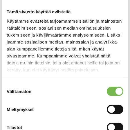
tammikuu 2026
Tämä sivusto käyttää evästeitä
joulukuu 2025
Käytämme evästeitä tarjoamamme sisällön ja mainosten
lokakuu 2025
räätälöimiseen, sosiaalisen median ominaisuuksien
syyskuu 2025
tukemiseen ja kävijämäärämme analysoimiseen. Lisäksi
jaamme sosiaalisen median, mainosalan ja analytiikka-
kesäkuu 2025
alan kumppaneillemme tietoja siitä, miten käytät
huhtikuu 2025
sivustoamme. Kumppanimme voivat yhdistää näitä
tietoja muihin tietoihin, joita olet antanut heille tai joita on
maaliskuu 2025
kerätty, kun olet käyttänyt heidän palvelujaan.
joulukuu 2024
marraskuu 2024
Suostumuksen
Välttämätön
valinta
elokuu 2024
toukokuu 2024
Mieltymykset
tammikuu 2024
elokuu 2023
Tilastot