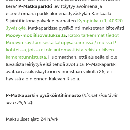
kera?
P-Matkaparkki
levittäytyy avoimena ja
esteettömänä parkkialueena Jyväskylän Kankaalla.
Sijaintitietona palvelee parhaiten
Kympinkatu 1, 40320
Jyväskylä
. Matkaparkissa p
ysäköinti maksetaan kätevästi
Moovy-mobiilisovelluksella
.
Katso tarkemmat tiedot
Moovyn käyttämisestä katupysäköinnissä / muissa P-
kohteissa, joissa ei ole automaattista rekisterikilven
kameratunnistusta.
Huomaathan, että alueella ei ole
luvallista leiriytyä eikä tehdä avotulta. P-Matkaparkki
avataan asiakaskäyttöön viimeistään viikolla 26, eli
hyvissä ajoin ennen Kalevan Kisoja.
P-Matkaparkin pysäköintihinnasto
(
hinnat sisältävät
alv:n 25,5 %
)
:
Maksulliset ajat: 24 h/vrk