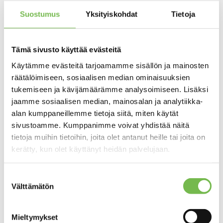
Jyväs-Parkki on Kalevan Kisojen 2026
Suostumus
Yksityiskohdat
Tietoja
yhteistyökumppani: Tarjolla kätevä parkkituote
kisapäivien ajalle ja uusi pysäköintikohde
karavaanareille
Tämä sivusto käyttää evästeitä
Jyväs-Parkin kohdetarjonta täydentyy: P-Matkaparkki
Käytämme evästeitä tarjoamamme sisällön ja mainosten
Jyväskylän Kankaalla palvelee matkailuautoilijoita ja -
räätälöimiseen, sosiaalisen median ominaisuuksien
vaunuilijoita kesällä 2026
tukemiseen ja kävijämäärämme analysoimiseen. Lisäksi
jaamme sosiaalisen median, mainosalan ja analytiikka-
Tapahtumien mukanaan tuomia pysäköintimuutoksia
alan kumppaneillemme tietoja siitä, miten käytät
kesällä 2026. Parking information concerning some
sivustoamme. Kumppanimme voivat yhdistää näitä
events in Jyväskylä in summer 2026.
tietoja muihin tietoihin, joita olet antanut heille tai joita on
Kankaan Kesä lauantaina 23.5.2026 -> Peräkonttikirppis
kerätty, kun olet käyttänyt heidän palvelujaan.
pysäköintitalo P-Arkissa
Suostumuksen
Arkistot
Välttämätön
valinta
elokuu 2026
Mieltymykset
heinäkuu 2026