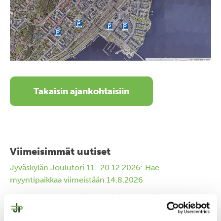
Takaisin ajankohtaisiin
Viimeisimmät uutiset
Jyväskylän Joulutori 11.-20.12.2026: Hae
myyntipaikkaa viimeistään 14.8.2026
P-Lyseo mukaan Jyväs-Parkin kohdetarjontaan
kesäkaudelle 2026