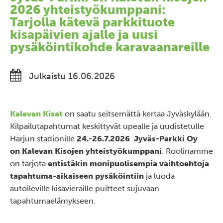
2026 yhteistyökumppani:
Tarjolla kätevä parkkituote
kisapäivien ajalle ja uusi
pysäköintikohde karavaanareille
Julkaistu 16.06.2026
Kalevan Kisat
on saatu seitsemättä kertaa Jyväskylään.
Kilpailutapahtumat keskittyvät upealle ja uudistetulle
Harjun stadionille
24.-26.7.2026
.
Jyväs-Parkki Oy
on
Kaleva
n
Kisojen yhteistyökumppani
. Roolinamme
on tarjota
entistäkin monipuolisempia vaihtoehtoja
tapahtuma-aikaiseen pysäköintiin
ja luoda
autoileville kisavieraille puitteet sujuvaan
tapahtumaelämykseen.