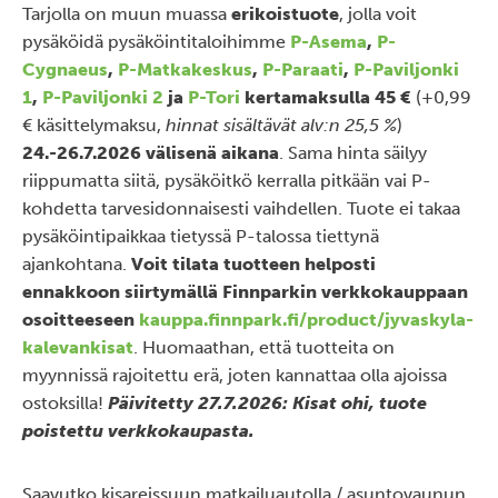
Tarjolla on muun muassa
erikoistuote
, jolla voit
pysäköidä pysäköintitaloihimme
P-Asema
,
P-
Cygnaeus
,
P-Matkakeskus
,
P-Paraati
,
P-Paviljonki
1
,
P-Paviljonki 2
ja
P-Tori
kertamaksulla 45 €
(+0,99
€ käsittelymaksu,
hinnat sisältävät alv:n 25,5 %
)
24.-26.7.2026 välisenä aikana
. Sama hinta säilyy
riippumatta siitä, pysäköitkö kerralla pitkään vai P-
kohdetta tarvesidonnaisesti vaihdellen. Tuote ei takaa
pysäköintipaikkaa tietyssä P-talossa tiettynä
ajankohtana.
Voit tilata tuotteen helposti
ennakkoon siirtymällä Finnparkin verkkokauppaan
osoitteeseen
kauppa.finnpark.fi/product/jyvaskyla-
kalevankisat
. Huomaathan, että tuotteita on
myynnissä rajoitettu erä, joten kannattaa olla ajoissa
ostoksilla!
Päivitetty 27.7.2026: Kisat ohi, tuote
poistettu verkkokaupasta.
Saavutko kisareissuun matkailuautolla / asuntovaunun