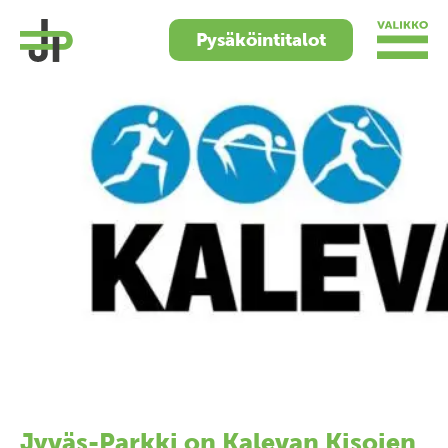
Pysäköintitalot
Jyväs-Parkki on Kalevan Kisojen