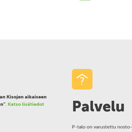
van Kisojen aikaiseen
Palvelu
in”
.
Katso lisätiedot
P-talo on varustettu nosto-