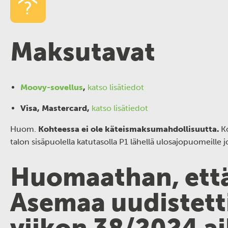
Maksutavat
Moovy-sovellus
,
katso lisätiedot
Visa, Mastercard,
katso lisätiedot
Huom.
Kohteessa ei ole käteismaksumahdollisuutta.
K
talon sisäpuolella katutasolla P1 lähellä ulosajopuomeille j
Huomaathan, että
Asemaa uudistett