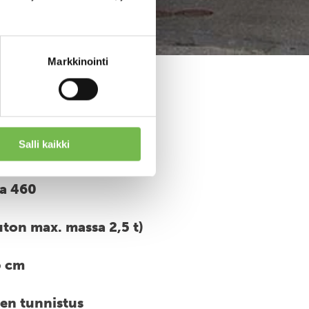
Markkinointi
ot
Salli kaikki
a 460
uton max. massa 2,5 t)
5 cm
ven tunnistus