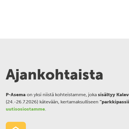
Ajankohtaista
P-Asema
on yksi niistä kohteistamme, joka
sisältyy Kale
(24.-26.7.2026) kätevään, kertamaksulliseen
”parkkipassi
uutisosiostamme
.