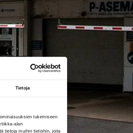
Tietoja
 ominaisuuksien tukemiseen
tiikka-alan
ietoja muihin tietoihin, joita