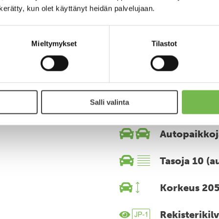
n kerätty, kun olet käyttänyt heidän palvelujaan.
Mieltymykset
Tilastot
Lisätied
Salli valinta
Autopaikkoj
Tasoja 10 (a
Korkeus 20
Rekisterikil