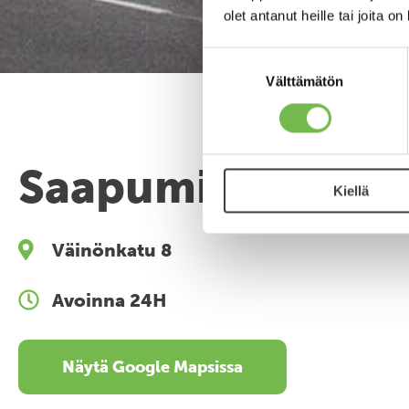
olet antanut heille tai joita o
Suostumuksen
valinta
Välttämätön
Saapuminen
Kiellä
Väinönkatu 8
Avoinna 24H
Näytä Google Mapsissa