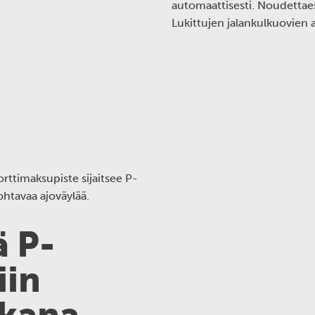
automaattisesti. Noudettaess
Lukittujen jalankulkuovien 
orttimaksupiste sijaitsee P-
ohtavaa ajoväylää.
 P-
iin