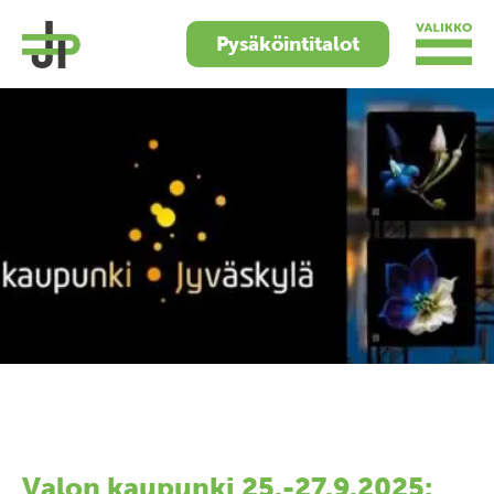
Pysäköintitalot
Valon kaupunki 25.-27.9.2025: