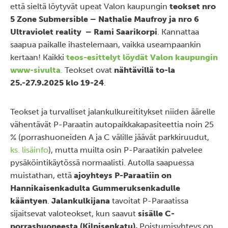
että sieltä löytyvät upeat Valon kaupungin
teokset nro
5 Zone Submersible – Nathalie Maufroy ja nro 6
Ultraviolet reality – Rami Saarikorpi
. Kannattaa
saapua paikalle ihastelemaan, vaikka useampaankin
kertaan! Kaikki
teos-esittelyt löydät Valon kaupungin
www-sivulta
.
Teokset ovat
nähtävillä to-la
25.-27.9.2025 klo 19-24
.
Teokset ja turvalliset jalankulkureititykset niiden äärelle
vähentävät P-Paraatin autopaikkakapasiteettia noin 25
% (porrashuoneiden A ja C välille jäävät parkkiruudut,
ks. lisäinfo
), mutta muilta osin P-Paraatikin palvelee
pysäköintikäytössä normaalisti. Autolla saapuessa
muistathan, että
ajoyhteys P-Paraatiin on
Hannikaisenkadulta Gummeruksenkadulle
kääntyen
.
Jalankulkijana
tavoitat P-Paraatissa
sijaitsevat valoteokset, kun saavut
sisälle C-
porrashuoneesta (Kilpisenkatu).
Poistumisyhteys on