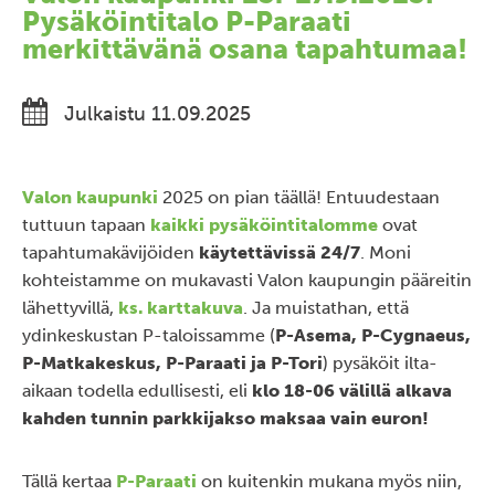
Pysäköintitalo P-Paraati
merkittävänä osana tapahtumaa!
Julkaistu 11.09.2025
Valon kaupunki
2025 on pian täällä! Entuudestaan
tuttuun tapaan
kaikki pysäköintitalomme
ovat
tapahtumakävijöiden
käytettävissä 24/7
. Moni
kohteistamme on mukavasti Valon kaupungin pääreitin
lähettyvillä,
ks. karttakuva
. Ja muistathan, että
ydinkeskustan P-taloissamme (
P-Asema, P-Cygnaeus,
P-Matkakeskus, P-Paraati ja P-Tori
) pysäköit ilta-
aikaan todella edullisesti, eli
klo 18-06 välillä alkava
kahden tunnin parkkijakso maksaa vain euron!
Tällä kertaa
P-Paraati
on kuitenkin mukana myös niin,