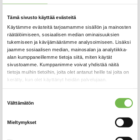
maaliskuu 2026
tammikuu 2026
Tämä sivusto käyttää evästeitä
joulukuu 2025
Käytämme evästeitä tarjoamamme sisällön ja mainosten
räätälöimiseen, sosiaalisen median ominaisuuksien
lokakuu 2025
tukemiseen ja kävijämäärämme analysoimiseen. Lisäksi
syyskuu 2025
jaamme sosiaalisen median, mainosalan ja analytiikka-
kesäkuu 2025
alan kumppaneillemme tietoja siitä, miten käytät
sivustoamme. Kumppanimme voivat yhdistää näitä
huhtikuu 2025
tietoja muihin tietoihin, joita olet antanut heille tai joita on
maaliskuu 2025
kerätty, kun olet käyttänyt heidän palvelujaan.
joulukuu 2024
Suostumuksen
marraskuu 2024
Välttämätön
valinta
elokuu 2024
toukokuu 2024
Mieltymykset
tammikuu 2024