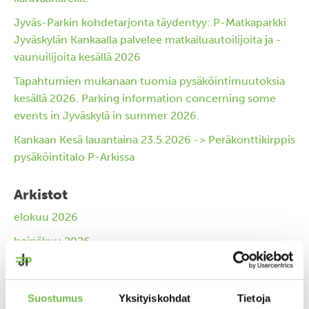
Jyväs-Parkin kohdetarjonta täydentyy: P-Matkaparkki
Jyväskylän Kankaalla palvelee matkailuautoilijoita ja -
vaunuilijoita kesällä 2026
Tapahtumien mukanaan tuomia pysäköintimuutoksia
kesällä 2026. Parking information concerning some
events in Jyväskylä in summer 2026.
Kankaan Kesä lauantaina 23.5.2026 -> Peräkonttikirppis
pysäköintitalo P-Arkissa
Arkistot
elokuu 2026
heinäkuu 2026
kesäkuu 2026
huhtikuu 2026
Suostumus
Yksityiskohdat
Tietoja