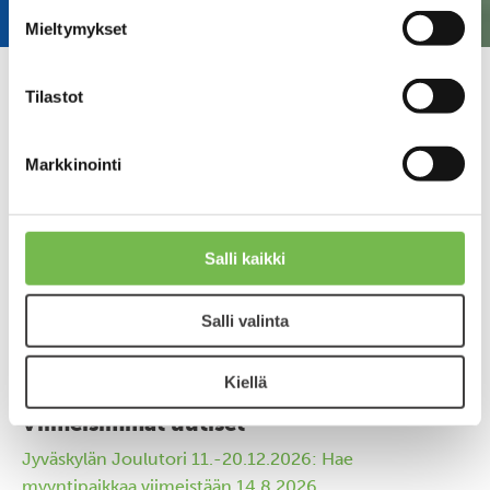
Mieltymykset
Tilastot
P-Lyseo mukaan Jyväs-Parkin
Markkinointi
kohdetarjontaan kesäkaudelle
2026
Salli kaikki
Julkaistu 07.07.2026
Salli valinta
Kiellä
Viimeisimmät uutiset
Jyväskylän Joulutori 11.-20.12.2026: Hae
myyntipaikkaa viimeistään 14.8.2026