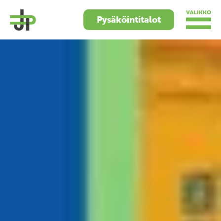
Pysäköintitalot