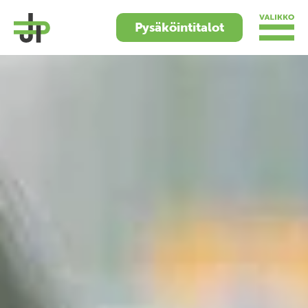
Pysäköintitalot