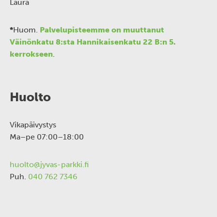
Laura
*
Huom.
Palvelupisteemme on muuttanut
Väinönkatu 8:sta Hannikaisenkatu 22 B:n 5.
kerrokseen
.
Huolto
Vikapäivystys
Ma–pe 07:00–18:00
huolto@jyvas-parkki.fi
Puh.
040 762 7346