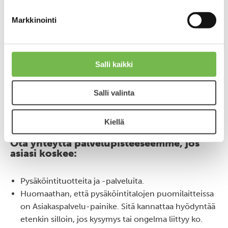
Yhteystiedot
Markkinointi
Otamme mielellämme vastaan palautetta niin P-
taloista kuin kadunvarsipysäköinnistä.
Kiireellisissä
Salli kaikki
aiheissa tavoitat asiakaspalvelumme 24/7
puhelimitse numerosta
020 743 6830
. Vähemmän
Salli valinta
kiireellisissä aiheissa voit hyödyntää esimerkiksi oheista
yhteyslomaketta.
Kiellä
Ota yhteyttä palvelupisteeseemme, jos
asiasi koskee:
Pysäköintituotteita ja -palveluita.
Huomaathan, että pysäköintitalojen puomilaitteissa
on Asiakaspalvelu-painike. Sitä kannattaa hyödyntää
etenkin silloin, jos kysymys tai ongelma liittyy ko.