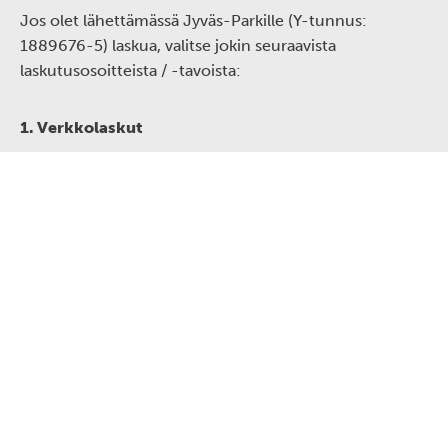
Jos olet lähettämässä Jyväs-Parkille (Y-tunnus:
1889676-5) laskua, valitse jokin seuraavista
laskutusosoitteista / -tavoista:
1. Verkkolaskut
Verkkolaskuosoite: 003718896765
Operaattori: Maventa (003721291126)
Välittäjätunnus pankkiverkosta lähetettäessä:
DABAFIHH*
*Käyttäkää tätä välittäjätunnusta, mikäli käytössänne
olevasta verkkolaskutusohjelmasta ei voi lähettää
laskuja suoraan Maventan välittäjätunnukselle.
2. Laskujen vastaanotto sähköpostitse