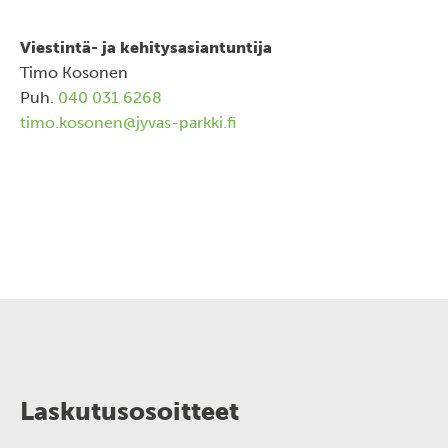
Viestintä- ja kehitysasiantuntija
Timo Kosonen
Puh.
040 031 6268
timo.kosonen@jyvas-parkki.fi
Laskutusosoitteet