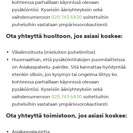
kohteessa parhaillaan käynnissä olevaan
pysäköintiisi. Kyseisiin ääniyhteyksiin sekä
vaihdenumeroon
020 743 6830
soitettuihin
puheluihin vastataan ympärivuorokautisesti.
Ota yhteyttä huoltoon, jos asiasi koskee:
Vikailmoitusta (mieluiten puhelimitse).
Huomaathan, että pysäköintitalojen puomilaitteissa
on Asiakaspalvelu-painike. Sitä kannattaa hyödyntää
etenkin silloin, jos kysymys tai ongelma liittyy ko.
kohteessa parhaillaan käynnissä olevaan
pysäköintiisi. Kyseisiin ääniyhteyksiin sekä
vaihdenumeroon
020 743 6830
soitettuihin
puheluihin vastataan ympärivuorokautisesti.
Ota yhteyttä toimistoon, jos asiasi koskee:
Asiakaspalautetta