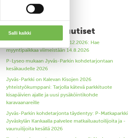
Viimeisimmät uutiset
Salli kaikki
Jyväskylän Joulutori 11.-20.12.2026: Hae
myyntipaikkaa viimeistään 14.8.2026
P-Lyseo mukaan Jyväs-Parkin kohdetarjontaan
kesäkaudelle 2026
Jyväs-Parkki on Kalevan Kisojen 2026
yhteistyökumppani: Tarjolla kätevä parkkituote
kisapäivien ajalle ja uusi pysäköintikohde
karavaanareille
Jyväs-Parkin kohdetarjonta täydentyy: P-Matkaparkki
Jyväskylän Kankaalla palvelee matkailuautoilijoita ja -
vaunuilijoita kesällä 2026