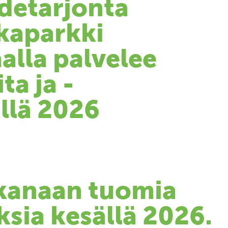
detarjonta
kaparkki
alla palvelee
ta ja -
ällä 2026
kanaan tuomia
sia kesällä 2026.