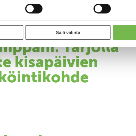
Kalevan Kisojen
Salli valinta
mppani: Tarjolla
e kisapäivien
säköintikohde