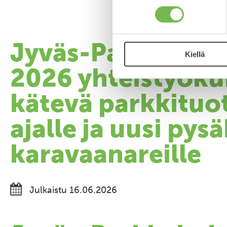
Jyväs-Parkki on 
Kiellä
2026 yhteistyöku
kätevä parkkituot
ajalle ja uusi py
karavaanareille
Julkaistu 16.06.2026