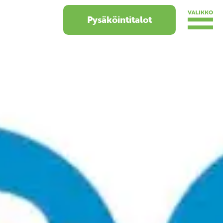
Pysäköintitalot