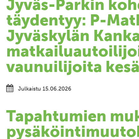
Jyväs-Parkin koh
täydentyy: P-Mat
Jyväskylän Kanka
matkailuautoilijoi
vaunuilijoita kes
Julkaistu 15.06.2026
Tapahtumien mu
pysäköintimuutok