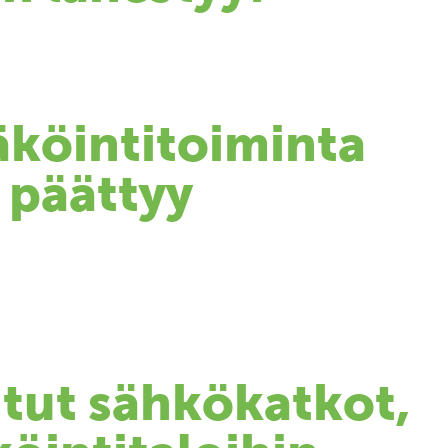
äköintitoiminta
 päättyy
itut sähkökatkot,