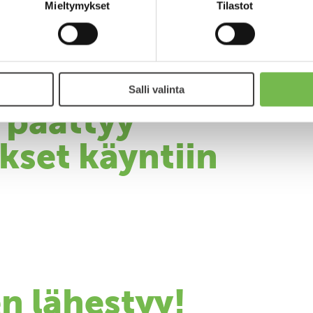
Mieltymykset
Tilastot
äköintitoiminta
Salli valinta
 päättyy
kset käyntiin
n lähestyy!