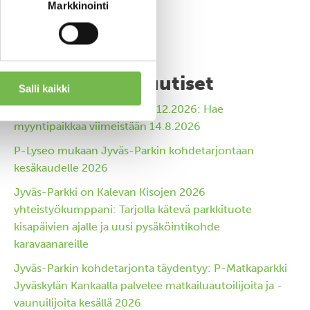
Markkinointi
Viimeisimmät uutiset
Salli kaikki
Jyväskylän Joulutori 11.-20.12.2026: Hae
myyntipaikkaa viimeistään 14.8.2026
P-Lyseo mukaan Jyväs-Parkin kohdetarjontaan
kesäkaudelle 2026
Jyväs-Parkki on Kalevan Kisojen 2026
yhteistyökumppani: Tarjolla kätevä parkkituote
kisapäivien ajalle ja uusi pysäköintikohde
karavaanareille
Jyväs-Parkin kohdetarjonta täydentyy: P-Matkaparkki
Jyväskylän Kankaalla palvelee matkailuautoilijoita ja -
vaunuilijoita kesällä 2026