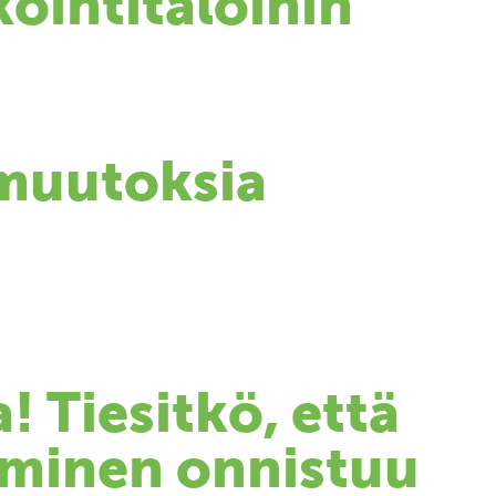
öintitaloihin
amuutoksia
! Tiesitkö, että
aminen onnistuu