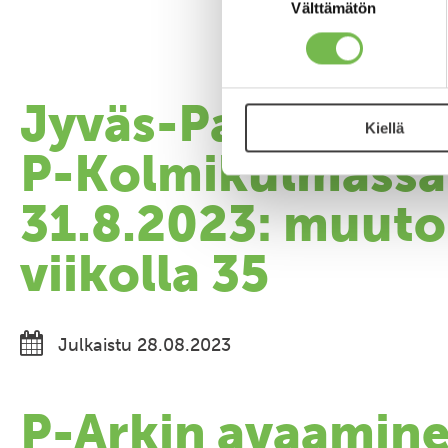
valinta
Välttämätön
Jyväs-Parkin pys
Kiellä
P-Kolmikulmassa
31.8.2023: muuto
viikolla 35
Julkaistu 28.08.2023
P-Arkin avaamine