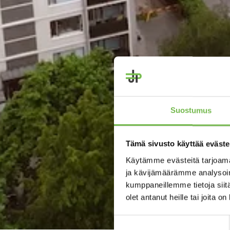
Suostumus
Tämä sivusto käyttää eväste
Käytämme evästeitä tarjoama
ja kävijämäärämme analysoim
kumppaneillemme tietoja siitä
olet antanut heille tai joita o
Suostumuksen