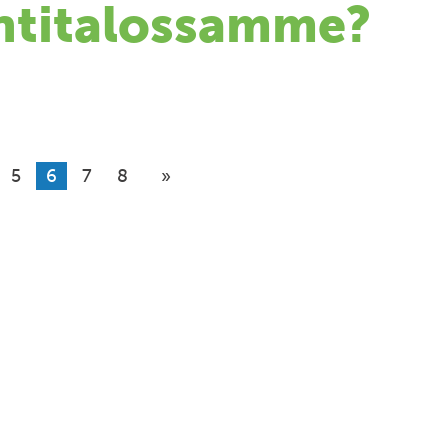
ntitalossamme?
5
6
7
8