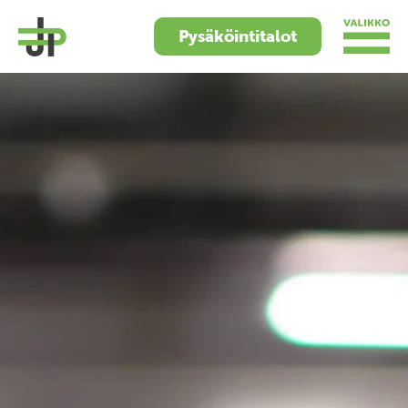
Pysäköintitalot