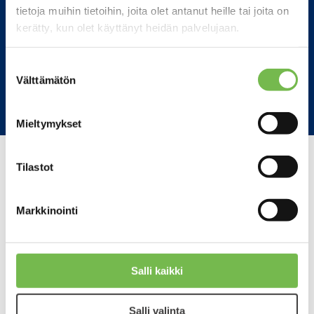
tietoja muihin tietoihin, joita olet antanut heille tai joita on
kerätty, kun olet käyttänyt heidän palvelujaan.
Suostumuksen
Välttämätön
valinta
Mieltymykset
Tilastot
Tapahtumien mukanaan tuomia
Markkinointi
pysäköintimuutoksia kesällä
2026. Parking information
concerning some events in
Salli kaikki
Jyväskylä in summer 2026.
Salli valinta