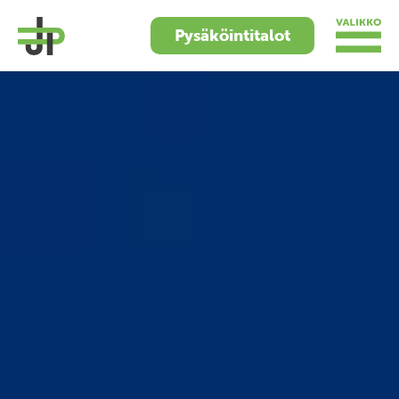
Pysäköintitalot