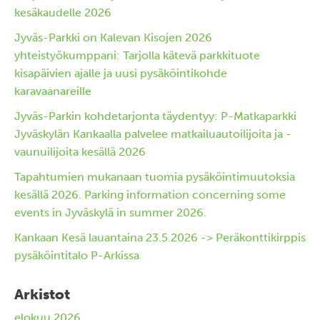
kesäkaudelle 2026
Jyväs-Parkki on Kalevan Kisojen 2026
yhteistyökumppani: Tarjolla kätevä parkkituote
kisapäivien ajalle ja uusi pysäköintikohde
karavaanareille
Jyväs-Parkin kohdetarjonta täydentyy: P-Matkaparkki
Jyväskylän Kankaalla palvelee matkailuautoilijoita ja -
vaunuilijoita kesällä 2026
Tapahtumien mukanaan tuomia pysäköintimuutoksia
kesällä 2026. Parking information concerning some
events in Jyväskylä in summer 2026.
Kankaan Kesä lauantaina 23.5.2026 -> Peräkonttikirppis
pysäköintitalo P-Arkissa
Arkistot
elokuu 2026