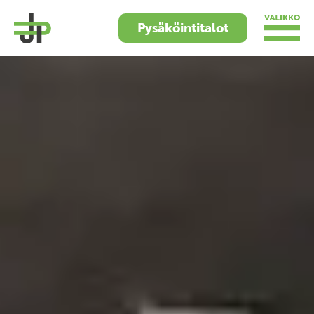
Pysäköintitalot