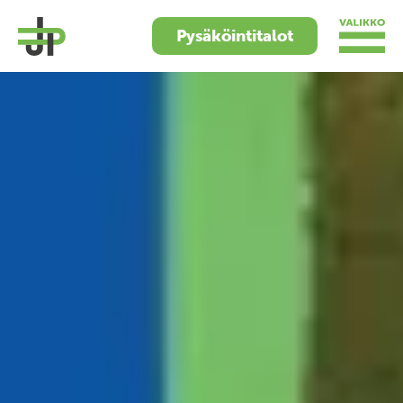
Pysäköintitalot