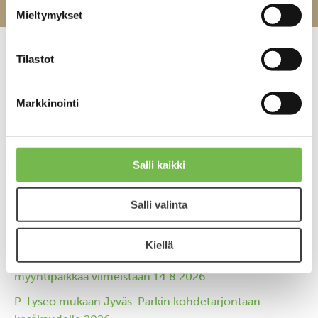
Mieltymykset
Tilastot
Pysäköintitalojen kevätpesut
Markkinointi
Julkaistu 26.03.2026
Salli kaikki
Salli valinta
Viimeisimmät uutiset
Kiellä
Jyväskylän Joulutori 11.-20.12.2026: Hae
myyntipaikkaa viimeistään 14.8.2026
P-Lyseo mukaan Jyväs-Parkin kohdetarjontaan