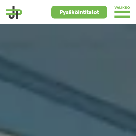
Pysäköintitalot