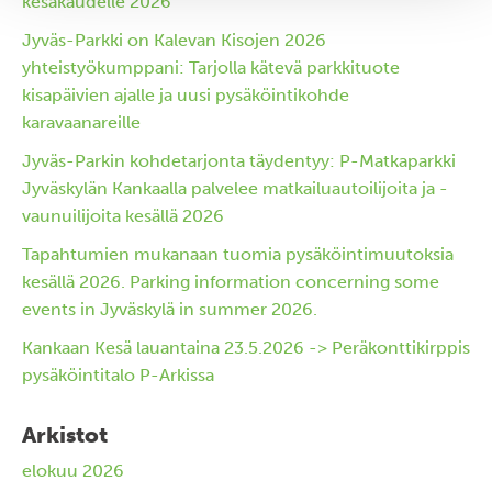
kesäkaudelle 2026
Jyväs-Parkki on Kalevan Kisojen 2026
yhteistyökumppani: Tarjolla kätevä parkkituote
kisapäivien ajalle ja uusi pysäköintikohde
karavaanareille
Jyväs-Parkin kohdetarjonta täydentyy: P-Matkaparkki
Jyväskylän Kankaalla palvelee matkailuautoilijoita ja -
vaunuilijoita kesällä 2026
Tapahtumien mukanaan tuomia pysäköintimuutoksia
kesällä 2026. Parking information concerning some
events in Jyväskylä in summer 2026.
Kankaan Kesä lauantaina 23.5.2026 -> Peräkonttikirppis
pysäköintitalo P-Arkissa
Arkistot
elokuu 2026