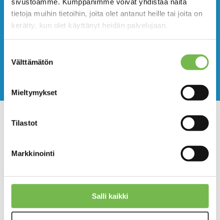
sivustoamme. Kumppanimme voivat yhdistää näitä
tietoja muihin tietoihin, joita olet antanut heille tai joita on
kerätty, kun olet käyttänyt heidän palvelujaan.
Suostumuksen
Välttämätön
valinta
Mieltymykset
Tilastot
Jyväs-Parkin
Markkinointi
pysäköintikohteiden
asiointimalli- ja
maksutapauudistukset jatkuvat
Salli kaikki
touko- ja kesäkuussa 2025