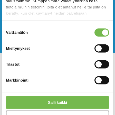
sivustoamme. Kumppanimme voivat yhdistää näitä
tietoja muihin tietoihin, joita olet antanut heille tai joita on
kerätty, kun olet käyttänyt heidän palvelujaan.
Suostumuksen
Välttämätön
valinta
Mieltymykset
Tilastot
Jyväs-Parkin
Markkinointi
pysäköintikohteiden
asiointimalli- ja
maksutapauudistukset jatkuvat
Salli kaikki
touko- ja kesäkuussa 2025