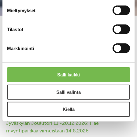
Mieltymykset
Tilastot
Sopimustuotteiden
Markkinointi
hintamuutoksia 1.6.2026 alkaen
Julkaistu 08.04.2026
Salli kaikki
Salli valinta
Kiellä
Viimeisimmät uutiset
Jyväskylän Joulutori 11.-20.12.2026: Hae
myyntipaikkaa viimeistään 14.8.2026