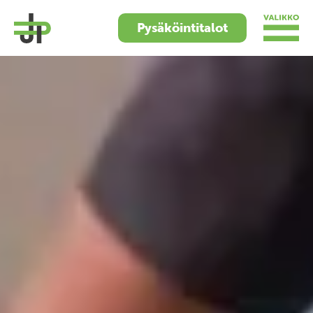
Pysäköintitalot